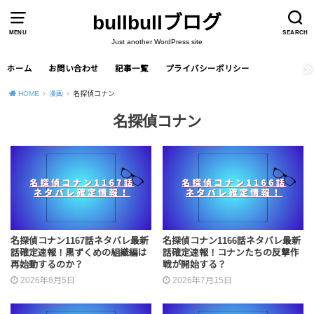
bullbullブログ
MENU
SEARCH
Just another WordPress site
ホーム
お問い合わせ
記事一覧
プライバシーポリシー
HOME
漫画
名探偵コナン
名探偵コナン
名探偵コナン1167話ネタバレ最新
名探偵コナン1166話ネタバレ最新
話確定速報！黒ずくめの組織編は
話確定速報！コナンたちの反撃作
再始動するのか？
戦が開始する？
2026年8月5日
2026年7月15日