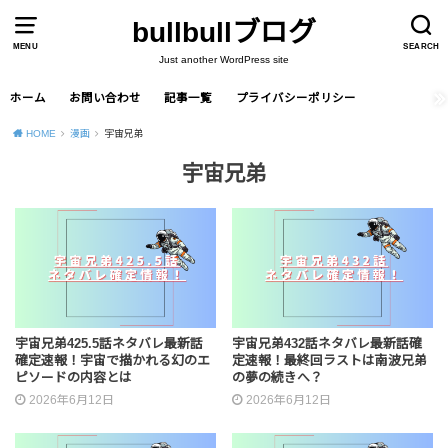
bullbullブログ
MENU
SEARCH
Just another WordPress site
ホーム
お問い合わせ
記事一覧
プライバシーポリシー
HOME
漫画
宇宙兄弟
宇宙兄弟
宇宙兄弟425.5話ネタバレ最新話
宇宙兄弟432話ネタバレ最新話確
確定速報！宇宙で描かれる幻のエ
定速報！最終回ラストは南波兄弟
ピソードの内容とは
の夢の続きへ？
2026年6月12日
2026年6月12日