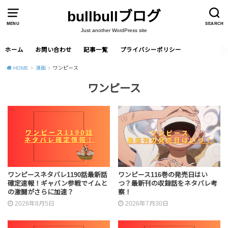
bullbullブログ
MENU
SEARCH
Just another WordPress site
ホーム
お問い合わせ
記事一覧
プライバシーポリシー
HOME
漫画
ワンピース
ワンピース
ワンピースネタバレ1190話最新話
ワンピース116巻の発売日はい
確定速報！ギャバン参戦でイムと
つ？最新刊の収録話をネタバレ考
の激闘がさらに加速？
察！
2026年8月5日
2026年7月30日